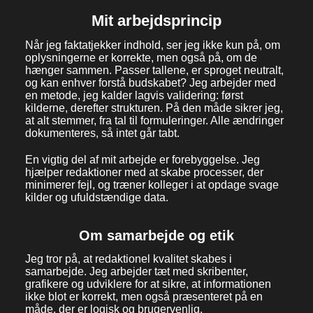
Mit arbejdsprincip
Når jeg faktatjekker indhold, ser jeg ikke kun på, om
oplysningerne er korrekte, men også på, om de
hænger sammen. Passer tallene, er sproget neutralt,
og kan enhver forstå budskabet? Jeg arbejder med
en metode, jeg kalder lagvis validering: først
kilderne, derefter strukturen. På den måde sikrer jeg,
at alt stemmer, fra tal til formuleringer. Alle ændringer
dokumenteres, så intet går tabt.
En vigtig del af mit arbejde er forebyggelse. Jeg
hjælper redaktioner med at skabe processer, der
minimerer fejl, og træner kolleger i at opdage svage
kilder og ufuldstændige data.
Om samarbejde og etik
Jeg tror på, at redaktionel kvalitet skabes i
samarbejde. Jeg arbejder tæt med skribenter,
grafikere og udviklere for at sikre, at informationen
ikke blot er korrekt, men også præsenteret på en
måde, der er logisk og brugervenlig.