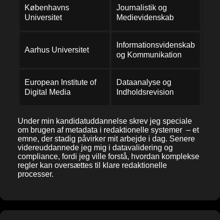
Københavns
Journalistik og
Bac
Universitet
Medievidenskab
Informationsvidenskab
Aarhus Universitet
Kan
og Kommunikation
European Institute of
Dataanalyse og
Cert
Digital Media
Indholdsrevision
Under min kandidatuddannelse skrev jeg speciale
om brugen af metadata i redaktionelle systemer – et
emne, der stadig påvirker mit arbejde i dag. Senere
videreuddannede jeg mig i datavalidering og
compliance, fordi jeg ville forstå, hvordan komplekse
regler kan oversættes til klare redaktionelle
processer.